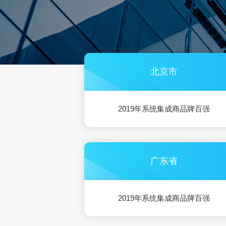
北京市
2019年系统集成商品牌百强
广东省
2019年系统集成商品牌百强