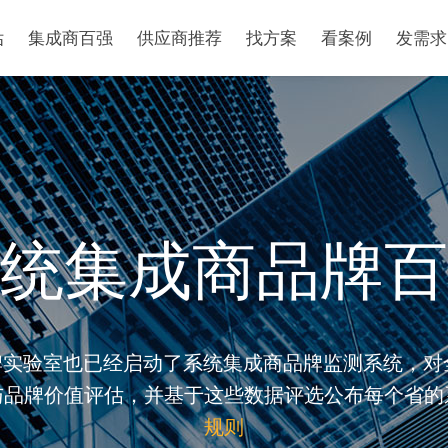
估
集成商百强
供应商推荐
找方案
看案例
发需求
统集成商品牌百
实验室也已经启动了系统集成商品牌监测系统，对
与品牌价值评估，并基于这些数据评选公布每个省的
规则