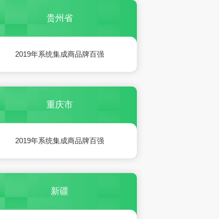
贵州省
2019年系统集成商品牌百强
重庆市
2019年系统集成商品牌百强
新疆